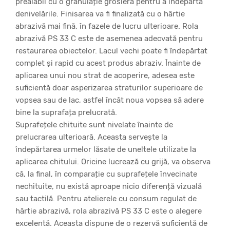
prealabil cu o granulație grosieră pentru a îndepărta
denivelările. Finisarea va fi finalizată cu o hârtie
abrazivă mai fină, în fazele de lucru ulterioare. Rola
abrazivă PS 33 C este de asemenea adecvată pentru
restaurarea obiectelor. Lacul vechi poate fi îndepărtat
complet și rapid cu acest produs abraziv. Înainte de
aplicarea unui nou strat de acoperire, adesea este
suficientă doar asperizarea straturilor superioare de
vopsea sau de lac, astfel încât noua vopsea să adere
bine la suprafața prelucrată.
Suprafețele chituite sunt nivelate înainte de
prelucrarea ulterioară. Aceasta servește la
îndepărtarea urmelor lăsate de uneltele utilizate la
aplicarea chitului. Oricine lucrează cu grijă, va observa
că, la final, în comparație cu suprafețele învecinate
nechituite, nu există aproape nicio diferență vizuală
sau tactilă. Pentru atelierele cu consum regulat de
hârtie abrazivă, rola abrazivă PS 33 C este o alegere
excelentă. Aceasta dispune de o rezervă suficientă de