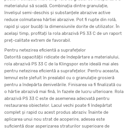
materialului să scadă. Combinația dintre granulație,
învelișul semi-deschis și substanțele abrazive active
reduce colmatarea hârtiei abrazive. Pot fi rupte din rolă,
rapid și ușor bucăți la dimensiunile dorite de utilizator. În
același timp, profitați la rola abrazivă PS 33 C de un raport
preț-calitate extrem de favorabil.
Pentru netezirea eficientă a suprafețelor
Datorită capacității ridicate de îndepărtare a materialului,
rola abrazivă PS 33 C de la Klingspor este ideală mai ales
pentru netezirea eficientă a suprafețelor. Pentru aceasta,
lemnul este șlefuit în prealabil cu o granulație grosieră
pentru a îndepărta denivelările. Finisarea va fi finalizată cu
o hârtie abrazivă mai fină, în fazele de lucru ulterioare. Rola
abrazivă PS 33 C este de asemenea adecvată pentru
restaurarea obiectelor. Lacul vechi poate fi îndepărtat
complet și rapid cu acest produs abraziv. Înainte de
aplicarea unui nou strat de acoperire, adesea este
suficientă doar asperizarea straturilor superioare de