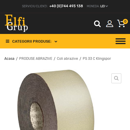
+40 (0)744 493 138
SERVICIU CLIENȚI:
MONEDA:
LEI
0
CATEGORII PRODUSE:
Acasa
PRODUSE ABRAZIVE
Coli abrazive
PS 33 C Klingspor
/
/
/