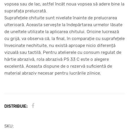
vopsea sau de lac, astfel încât noua vopsea să adere bine la
suprafața prelucrată.
Suprafețele chituite sunt nivelate înainte de prelucrarea
ulterioară. Aceasta servește la îndepărtarea urmelor lăsate
de uneltele utilizate la aplicarea chitului. Oricine lucrează
cu grijă, va observa că, la final, în comparație cu suprafețele
învecinate nechituite, nu există aproape nicio diferență
vizuală sau tactilă. Pentru atelierele cu consum regulat de
hârtie abrazivă, rola abrazivă PS 33 C este o alegere
excelentă. Aceasta dispune de o rezervă suficientă de
material abraziv necesar pentru lucrările zilnice.
DISTRIBUIE:
SKU: