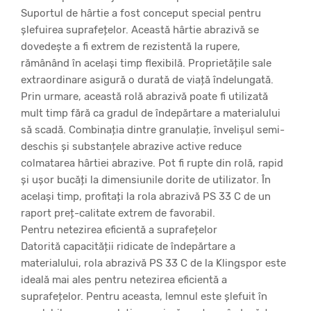
Suportul de hârtie a fost conceput special pentru
șlefuirea suprafețelor. Această hârtie abrazivă se
dovedește a fi extrem de rezistentă la rupere,
rămânând în același timp flexibilă. Proprietățile sale
extraordinare asigură o durată de viață îndelungată.
Prin urmare, această rolă abrazivă poate fi utilizată
mult timp fără ca gradul de îndepărtare a materialului
să scadă. Combinația dintre granulație, învelișul semi-
deschis și substanțele abrazive active reduce
colmatarea hârtiei abrazive. Pot fi rupte din rolă, rapid
și ușor bucăți la dimensiunile dorite de utilizator. În
același timp, profitați la rola abrazivă PS 33 C de un
raport preț-calitate extrem de favorabil.
Pentru netezirea eficientă a suprafețelor
Datorită capacității ridicate de îndepărtare a
materialului, rola abrazivă PS 33 C de la Klingspor este
ideală mai ales pentru netezirea eficientă a
suprafețelor. Pentru aceasta, lemnul este șlefuit în