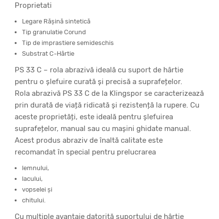
Proprietati
Legare Răşină sintetică
Tip granulatie Corund
Tip de imprastiere semideschis
Substrat C-Hârtie
PS 33 C – rola abrazivă ideală cu suport de hârtie
pentru o șlefuire curată și precisă a suprafețelor.
Rola abrazivă PS 33 C de la Klingspor se caracterizează
prin durată de viață ridicată și rezistență la rupere. Cu
aceste proprietăți, este ideală pentru șlefuirea
suprafețelor, manual sau cu mașini ghidate manual.
Acest produs abraziv de înaltă calitate este
recomandat în special pentru prelucrarea
lemnului,
lacului,
vopselei și
chitului.
Cu multiple avantaje datorită suportului de hârtie