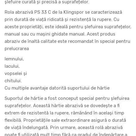
șlefuire curată și precisă a suprafețelor.
Rola abrazivă PS 33 C de la Klingspor se caracterizează
prin durată de viață ridicată și rezistență la rupere. Cu
aceste proprietăți, este ideală pentru șlefuirea suprafețelor,
manual sau cu mașini ghidate manual. Acest produs
abraziv de înaltă calitate este recomandat în special pentru
prelucrarea
lemnului,
lacului,
vopselei și
chitului.
Cu multiple avantaje datorită suportului de hârtie
Suportul de hârtie a fost conceput special pentru șlefuirea
suprafețelor. Această hârtie abrazivă se dovedește a fi
extrem de rezistentă la rupere, rămânând în același timp
flexibilă. Proprietățile sale extraordinare asigură o durată
de viață îndelungată. Prin urmare, această rolă abrazivă
poate fi utilizată mult timp fără ca gradul de îndepărtare a