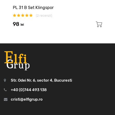
PS 29 F ACT Klingspor
(
2
recenzii)
9394
lei
Str. Odei Nr. 6, sector 4, Bucuresti
+40 (0)744 493 138
cristi@elfigrup.ro