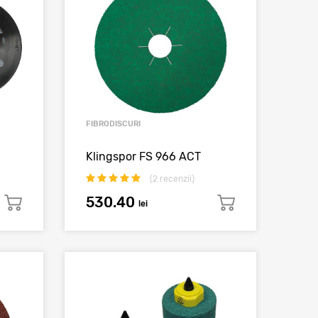
FIBRODISCURI
Klingspor FS 966 ACT
(
2
recenzii)
530.40
lei