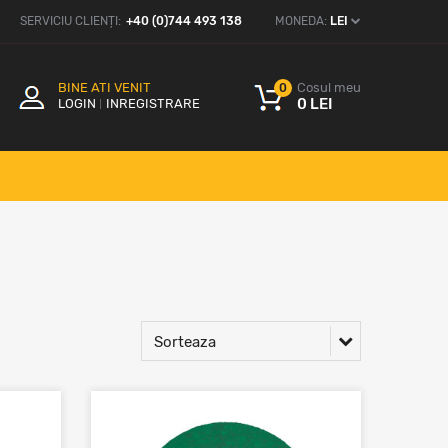
SERVICIU CLIENȚI:
+40 (0)744 493 138
MONEDA:
LEI
BINE ATI VENIT
Cosul meu
0
0 LEI
LOGIN
INREGISTRARE
Sorteaza