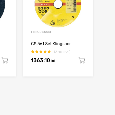
FIBRODISCURI
CS 561 Set Klingspor
(
2
recenzii)
1363.10
lei