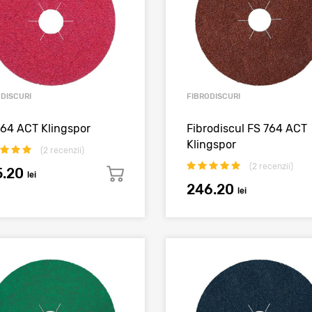
ODISCURI
FIBRODISCURI
964 ACT Klingspor
Fibrodiscul FS 764 ACT
Klingspor
(
2
recenzii)
(
2
recenzii)
5.20
lei
246.20
lei