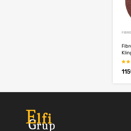
FIBR
Fibr
Klin
115