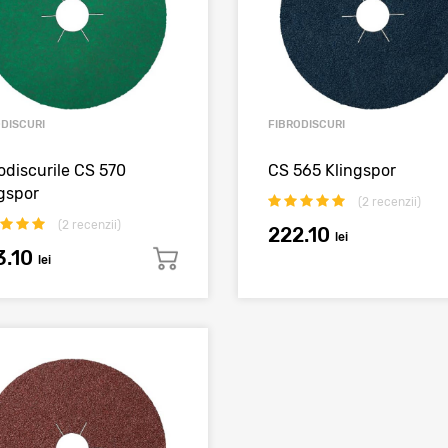
ODISCURI
FIBRODISCURI
odiscurile CS 570
CS 565 Klingspor
gspor
(
2
recenzii)
(
2
recenzii)
222.10
lei
3.10
lei