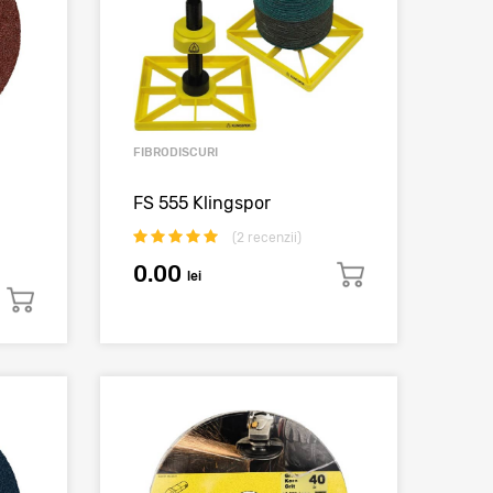
FIBRODISCURI
FS 555 Klingspor
(
2
recenzii)
0.00
lei