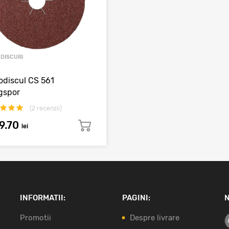
ODISCURI
odiscul CS 561
gspor
(
2
recenzii)
9.70
lei
INFORMATII:
PAGINI:
N
Promotii
Despre livrare