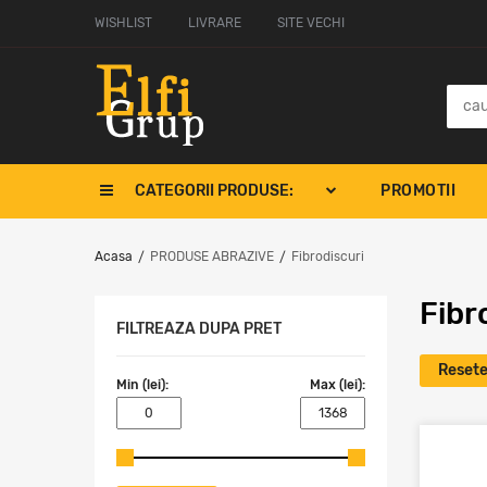
WISHLIST
LIVRARE
SITE VECHI
CATEGORII PRODUSE:
PROMOTII
Acasa
PRODUSE ABRAZIVE
Fibrodiscuri
/
/
Fibr
FILTREAZA DUPA PRET
Resete
Min (lei):
Max (lei):