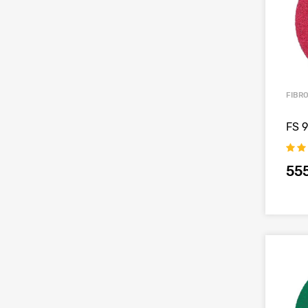
FIBR
FS 
55