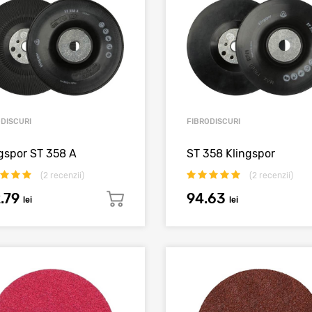
ODISCURI
FIBRODISCURI
gspor ST 358 A
ST 358 Klingspor
(
2
recenzii)
(
2
recenzii)
2.79
94.63
lei
lei