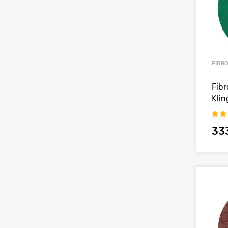
FIBR
Fibr
Klin
33