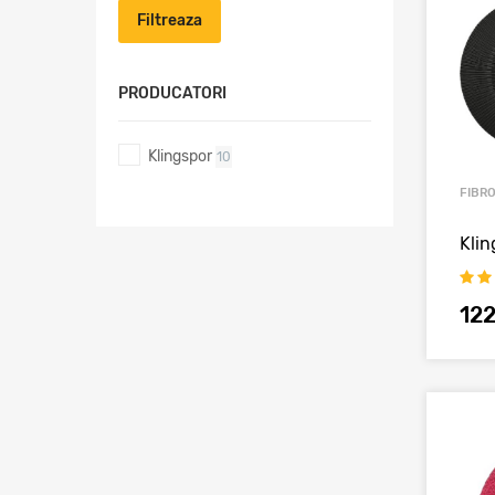
Filtreaza
PRODUCATORI
Klingspor
10
FIBR
Klin
12