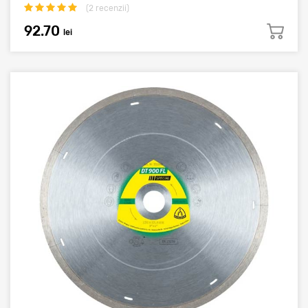
(
2
recenzii)
92.70
lei