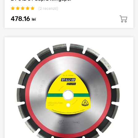
(
2
recenzii)
478.16
lei