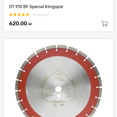
DT 910 BF Special Klingspor
(
2
recenzii)
620.00
lei