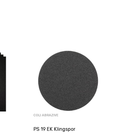
COLI ABRAZIVE
COLI 
PS 19 EK Klingspor
PS 3