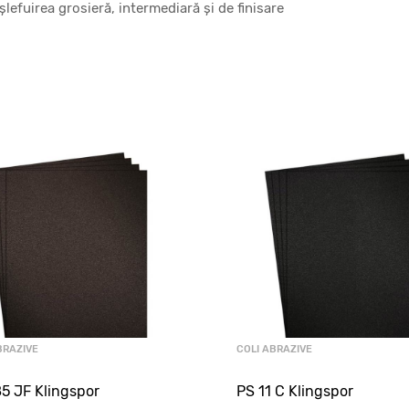
șlefuirea grosieră, intermediară și de finisare
BRAZIVE
COLI ABRAZIVE
5 JF Klingspor
PS 11 C Klingspor