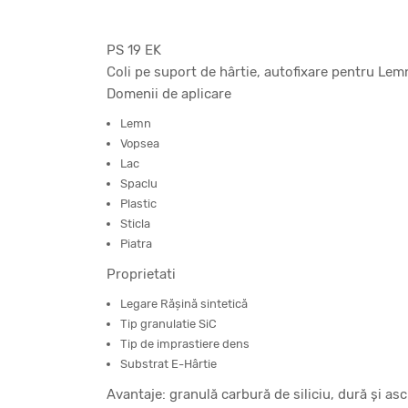
PS 19 EK
Coli pe suport de hârtie, autofixare pentru Lemn
Domenii de aplicare
Lemn
Vopsea
Lac
Spaclu
Plastic
Sticla
Piatra
Proprietati
Legare Răşină sintetică
Tip granulatie SiC
Tip de imprastiere dens
Substrat E-Hârtie
Avantaje: granulă carbură de siliciu, dură şi asc