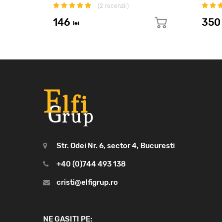
(
2
recenzii)
146
35
lei
Str. Odei Nr. 6, sector 4, Bucuresti
+40 (0)744 493 138
cristi@elfigrup.ro
NE GASITI PE: