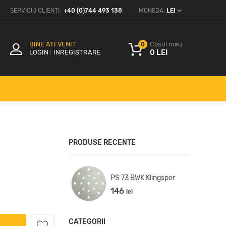
SERVICIU CLIENȚI:
+40 (0)744 493 138
MONEDA:
LEI
BINE ATI VENIT
Cosul meu
0
0 LEI
LOGIN
INREGISTRARE
PRODUSE RECENTE
500 Klingspor
PS 73 BWK Klingspor
72
146
lei
lei
CATEGORII