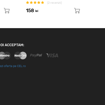
(
2
recenzii)
158
18
lei
OI ACCEPTAM:
ezi oferta pe CEL.ro