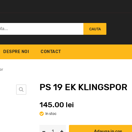
CAUTA
DESPRE NOI
CONTACT
or
PS 19 EK KLINGSPOR
145.00 lei
 Klingspor
PS 21 FK Klingspor
SK 
4
364
2.
lei
lei
In stoc
Adauga in cos