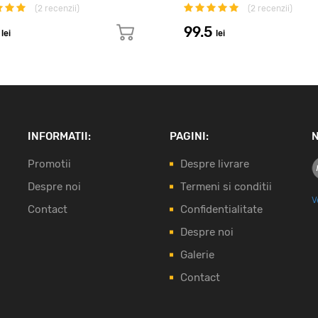
(
2
recenzii)
(
2
recenzii)
0
99.5
lei
lei
INFORMATII:
PAGINI:
N
Promotii
Despre livrare
Despre noi
Termeni si conditii
V
Contact
Confidentialitate
Despre noi
Galerie
Contact