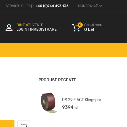
SERVICIU CLIENȚI:
+40 (0)744 493 138
MONEDA:
LEI
BINE ATI VENIT
Cosul meu
0
0 LEI
LOGIN
INREGISTRARE
PRODUSE RECENTE
Rola Abrazivă 
PS 29 F ACT Klingspor
KL 385 JF
9394
lei
41.88
lei