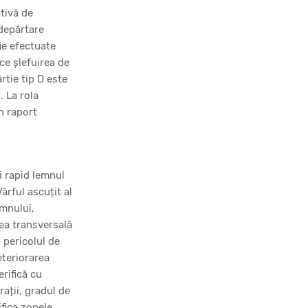
tivă de
ndepărtare
ie efectuate
ace șlefuirea de
rtie tip D este
. La rola
n raport
i rapid lemnul
ârful ascuțit al
emnului,
irea transversală
ă pericolul de
eteriorarea
erifică cu
rații, gradul de
ifica zonele