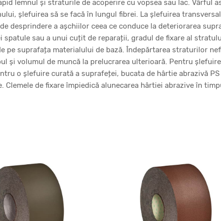
id lemnul și straturile de acoperire cu vopsea sau lac. Vârful as
ui, șlefuirea să se facă în lungul fibrei. La șlefuirea transversa
l de desprindere a așchiilor ceea ce conduce la deteriorarea supra
i spatule sau a unui cuțit de reparații, gradul de fixare al stratul
e pe suprafața materialului de bază. Îndepărtarea straturilor nef
ul și volumul de muncă la prelucrarea ulterioară. Pentru șlefui
ntru o șlefuire curată a suprafeței, bucata de hârtie abrazivă PS
e. Clemele de fixare împiedică alunecarea hârtiei abrazive în timpul