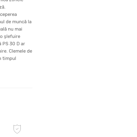
ză.
începerea
mul de muncă la
uală nu mai
o șlefuire
ă PS 30 D ar
uire. Clemele de
n timpul