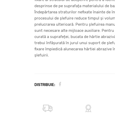
desprinse de pe suprafața materialului de ba
Îndepărtarea straturilor nefixate înainte de 
procesului de șlefuire reduce timpul și volu
prelucrarea ulterioară. Pentru șlefuirea man
sunt necesare alte mijloace auxiliare. Pentru 
curată a suprafeței, bucata de hârtie abraziv
trebui înfășurată în jurul unui suport de șlef
fixare împiedică alunecarea hârtiei abrazive î
șlefuirii.
DISTRIBUIE: