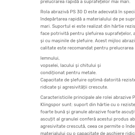
prelucrarea rapidă a suprafețelor mai mari.
Rola abrazivă PS 30 D este adecvată în speci
îndepărtarea rapidă a materialului de pe sup
mari. Suportul ei este realizat din hârtie rezi
face potrivită pentru șlefuirea suprafețelor,
și cu mașinile de șlefuire. Acest mijloc abrazi
calitate este recomandat pentru prelucrarea
lemnului,
vopselei, lacului și chitului și
condiționat pentru metale.
Capacitate de șlefuire optimă datorită rezist
ridicate și agresivității crescute.
Caracteristicile principale ale rolei abrazive 
Klingspor sunt: suport din hârtie cu o rezist
foarte bună și granule abrazive foarte ascuți
ascuțit al granulei conferă acestui produs ab
agresivitate crescută, ceea ce permite o înde
materialului cu o capacitate de așchiere ridic