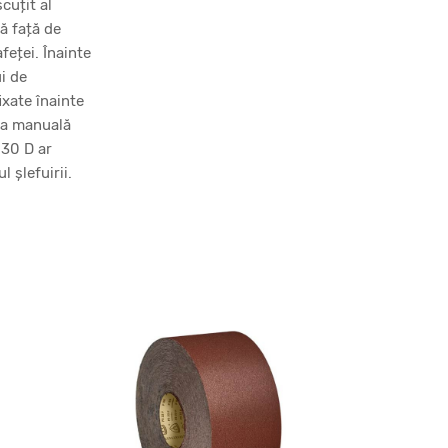
cuțit al
lă față de
feței. Înainte
ui de
ixate înainte
rea manuală
 30 D ar
 șlefuirii.