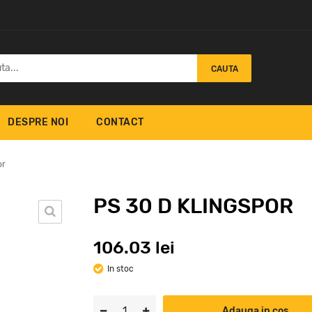
CAUTA
DESPRE NOI
CONTACT
or
PS 30 D KLINGSPOR
Pânza Abrazivă
106.03 lei
PL 31 B Klingspor
Neţesută Klingspor NRO
98
lei
400
In stoc
144.9
lei
Adauga in cos