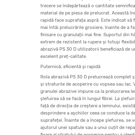
trecere se îndepărtează o cantitate semnifica
material de pe piesa de prelucrat. Această î
rapidă face suprafața aspră. Este indicat să f
mai întâi prelucrările grosiere, înainte de a f
finisare cu granulații mai fine. Suportul din hâ
extrem de rezistent la rupere și totuși flexibil
abrazivă PS 30 D utilizatorii beneficiază de u
excelent preț-calitate.
Puternică, eficientă și rapidă
Rola abrazivă PS 30 D prelucrează complet ș
și straturile de acoperire cu vopsea sau lac. V
granulei abrazive impune ca la prelucrarea l
șlefuirea să se facă în lungul fibrei. La șlefu
față de direcția de creștere a lemnului, exist
desprindere a așchiilor ceea ce conduce la d
suprafeței. Înainte de a începe șlefuirea, se v
ajutorul unei spatule sau a unui cuțit de repa
fixare al stratului de acoperire pentru a ident