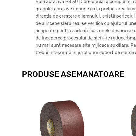
Rola abrazivă PS 30 D prelucrează complet și rap
granulei abrazive impune ca la prelucrarea lemnul
direcția de creștere a lemnului, există pericolu
de a începe șlefuirea, se verifică cu ajutorul une
acoperire pentru a identifica zonele desprinse d
de începerea procesului de șlefuire reduce timp
nu mai sunt necesare alte mijloace auxiliare. Pe
trebui înfășurată în jurul unui suport de șlefuir
PRODUSE ASEMANATOARE