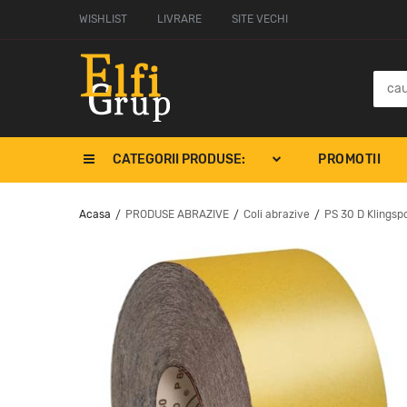
WISHLIST
LIVRARE
SITE VECHI
CATEGORII PRODUSE:
PROMOTII
Acasa
PRODUSE ABRAZIVE
Coli abrazive
PS 30 D Klingsp
/
/
/
PS 33 C Klingspor
LS 309 JF Franjurată
162.9
115.46
lei
lei