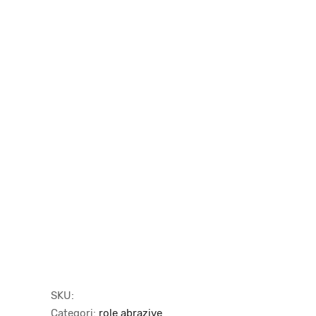
SKU:
Categori:
role abrazive