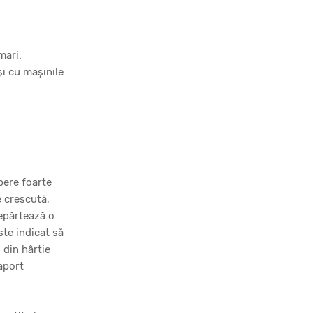
mari.
și cu mașinile
upere foarte
e crescută,
depărtează o
ste indicat să
 din hârtie
raport