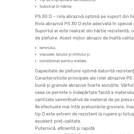
Substrat D-Hârtie
PS 30 D – rola abrazivă optimă pe suport din hâ
Rola abrazivă PS 30 D este adecvată în special 
Suportul ei este realizat din hârtie rezistentă, 
de șlefuire. Acest mijloc abraziv de înaltă cal
lemnului,
vopselei, lacului și chitului și
condiționat pentru metale.
Capacitate de șlefuire optimă datorită rezistențe
Caracteristicile principale ale rolei abrazive PS
bună și granule abrazive foarte ascuțite. Vârful
ceea ce permite o îndepărtare facilă a materialu
cantitate semnificativă de material de pe piesa
fie efectuate mai întâi prelucrările grosiere, îna
tip D este extrem de rezistent la rupere și totuși
excelent preț-calitate.
Puternică, eficientă și rapidă