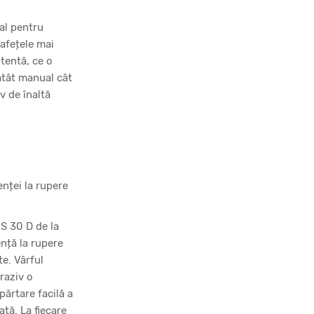
al pentru
rafețele mai
stentă, ce o
 atât manual cât
v de înaltă
enței la rupere
PS 30 D de la
ență la rupere
te. Vârful
raziv o
părtare facilă a
ată. La fiecare