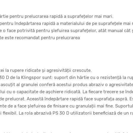
rtie pentru prelucrarea rapidă a suprafețelor mai mari.
pentru îndepărtarea rapidă a materialului de pe suprafețele mai 
ce o face potrivită pentru șlefuirea suprafețelor, atât manual cât 
itate este recomandat pentru prelucrarea
i la rupere ridicate și agresivității crescute.
 30 D de la Klingspor sunt: suport din hârtie cu o rezistență la r
 ascuțit al granulei conferă acestui produs abraziv o agresivitat
lui cu o capacitate de așchiere ridicată. La fiecare trecere se în
 de prelucrat. Această îndepărtare rapidă face suprafața aspră. E
inte de a face șlefuirea de finisare cu granulații mai fine. Suportul
 flexibil. La rola abrazivă PS 30 D utilizatorii beneficiază de un 