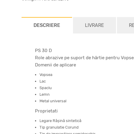
DESCRIERE
LIVRARE
R
PS 30 D
Role abrazive pe suport de hârtie pentru Vopse
Domenii de aplicare
Vopsea
Lac
Spaclu
Lemn
Metal universal
Proprietati
Legare Răşină sintetică
Tip granulatie Corund
Tip de imprastiere semideschis