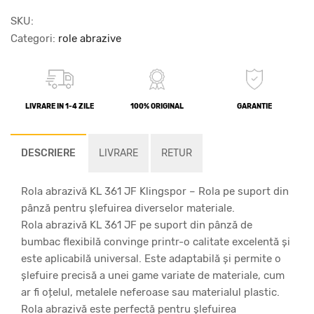
SKU:
Categori:
role abrazive
LIVRARE IN 1-4 ZILE
100% ORIGINAL
GARANTIE
DESCRIERE
LIVRARE
RETUR
Rola abrazivă KL 361 JF Klingspor – Rola pe suport din
pânză pentru șlefuirea diverselor materiale.
Rola abrazivă KL 361 JF pe suport din pânză de
bumbac flexibilă convinge printr-o calitate excelentă și
este aplicabilă universal. Este adaptabilă și permite o
șlefuire precisă a unei game variate de materiale, cum
ar fi oțelul, metalele neferoase sau materialul plastic.
Rola abrazivă este perfectă pentru șlefuirea