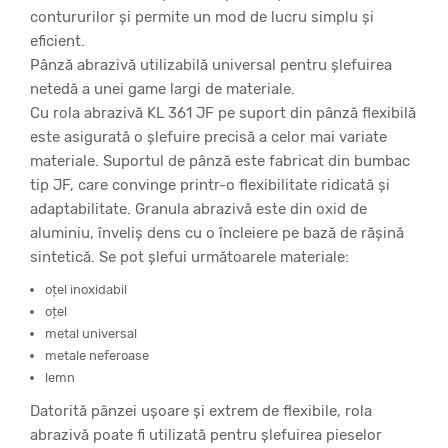
contururilor și permite un mod de lucru simplu și
eficient.
Pânză abrazivă utilizabilă universal pentru șlefuirea
netedă a unei game largi de materiale.
Cu rola abrazivă KL 361 JF pe suport din pânză flexibilă
este asigurată o șlefuire precisă a celor mai variate
materiale. Suportul de pânză este fabricat din bumbac
tip JF, care convinge printr-o flexibilitate ridicată și
adaptabilitate. Granula abrazivă este din oxid de
aluminiu, înveliș dens cu o încleiere pe bază de rășină
sintetică. Se pot șlefui următoarele materiale:
oțel inoxidabil
oțel
metal universal
metale neferoase
lemn
Datorită pânzei ușoare și extrem de flexibile, rola
abrazivă poate fi utilizată pentru șlefuirea pieselor