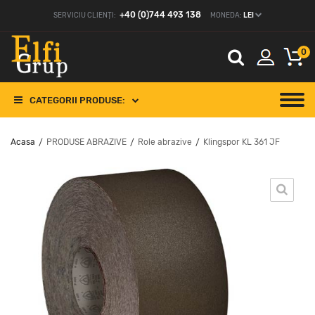
+40 (0)744 493 138
SERVICIU CLIENȚI:
MONEDA:
LEI
0
CATEGORII PRODUSE:
Acasa
PRODUSE ABRAZIVE
Role abrazive
Klingspor KL 361 JF
/
/
/