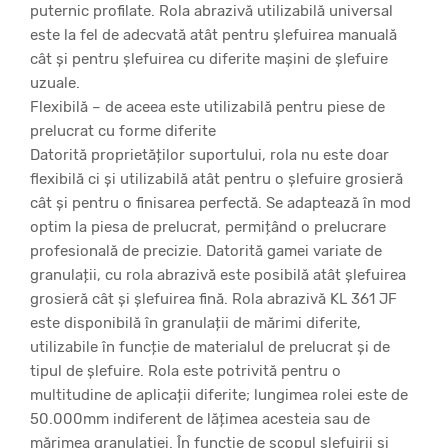
puternic profilate. Rola abrazivă utilizabilă universal
este la fel de adecvată atât pentru șlefuirea manuală
cât și pentru șlefuirea cu diferite mașini de șlefuire
uzuale.
Flexibilă – de aceea este utilizabilă pentru piese de
prelucrat cu forme diferite
Datorită proprietăților suportului, rola nu este doar
flexibilă ci și utilizabilă atât pentru o șlefuire grosieră
cât și pentru o finisarea perfectă. Se adaptează în mod
optim la piesa de prelucrat, permițând o prelucrare
profesională de precizie. Datorită gamei variate de
granulații, cu rola abrazivă este posibilă atât șlefuirea
grosieră cât și șlefuirea fină. Rola abrazivă KL 361 JF
este disponibilă în granulații de mărimi diferite,
utilizabile în funcție de materialul de prelucrat și de
tipul de șlefuire. Rola este potrivită pentru o
multitudine de aplicații diferite; lungimea rolei este de
50.000mm indiferent de lățimea acesteia sau de
mărimea granulației. În funcție de scopul șlefuirii și