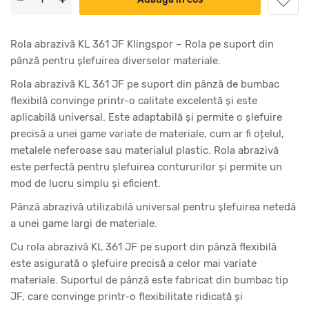
Rola abrazivă KL 361 JF Klingspor – Rola pe suport din
pânză pentru șlefuirea diverselor materiale.
Rola abrazivă KL 361 JF pe suport din pânză de bumbac
flexibilă convinge printr-o calitate excelentă și este
aplicabilă universal. Este adaptabilă și permite o șlefuire
precisă a unei game variate de materiale, cum ar fi oțelul,
metalele neferoase sau materialul plastic. Rola abrazivă
este perfectă pentru șlefuirea contururilor și permite un
mod de lucru simplu și eficient.
Pânză abrazivă utilizabilă universal pentru șlefuirea netedă
a unei game largi de materiale.
Cu rola abrazivă KL 361 JF pe suport din pânză flexibilă
este asigurată o șlefuire precisă a celor mai variate
materiale. Suportul de pânză este fabricat din bumbac tip
JF, care convinge printr-o flexibilitate ridicată și