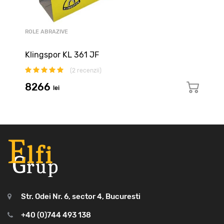
ROLE ABRAZIVE
Klingspor KL 361 JF
(
2
recenzii)
8266
lei
Str. Odei Nr. 6, sector 4, Bucuresti
+40 (0)744 493 138