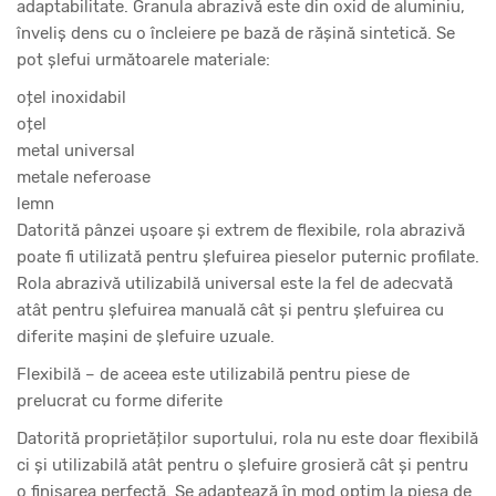
adaptabilitate. Granula abrazivă este din oxid de aluminiu,
înveliș dens cu o încleiere pe bază de rășină sintetică. Se
pot șlefui următoarele materiale:
oțel inoxidabil
oțel
metal universal
metale neferoase
lemn
Datorită pânzei ușoare și extrem de flexibile, rola abrazivă
poate fi utilizată pentru șlefuirea pieselor puternic profilate.
Rola abrazivă utilizabilă universal este la fel de adecvată
atât pentru șlefuirea manuală cât și pentru șlefuirea cu
diferite mașini de șlefuire uzuale.
Flexibilă – de aceea este utilizabilă pentru piese de
prelucrat cu forme diferite
Datorită proprietăților suportului, rola nu este doar flexibilă
ci și utilizabilă atât pentru o șlefuire grosieră cât și pentru
o finisarea perfectă. Se adaptează în mod optim la piesa de