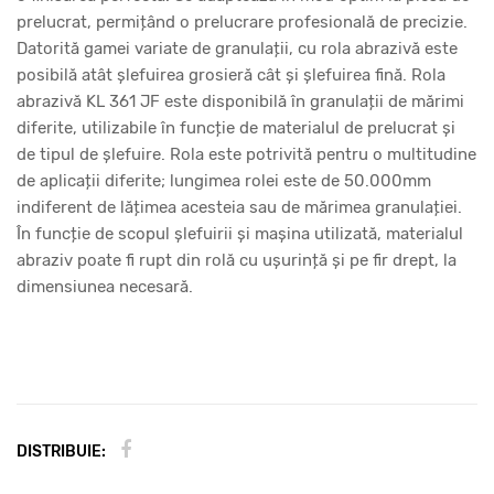
prelucrat, permițând o prelucrare profesională de precizie.
Datorită gamei variate de granulații, cu rola abrazivă este
posibilă atât șlefuirea grosieră cât și șlefuirea fină. Rola
abrazivă KL 361 JF este disponibilă în granulații de mărimi
diferite, utilizabile în funcție de materialul de prelucrat și
de tipul de șlefuire. Rola este potrivită pentru o multitudine
de aplicații diferite; lungimea rolei este de 50.000mm
indiferent de lățimea acesteia sau de mărimea granulației.
În funcție de scopul șlefuirii și mașina utilizată, materialul
abraziv poate fi rupt din rolă cu ușurință și pe fir drept, la
dimensiunea necesară.
DISTRIBUIE: