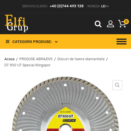
+40 (0)744 493 138
SERVICIU CLIENȚI:
MONEDA:
LEI
0
CATEGORII PRODUSE:
Acasa
PRODUSE ABRAZIVE
Discuri de taiere diamantate
/
/
/
DT 900 UT Special Klingspor