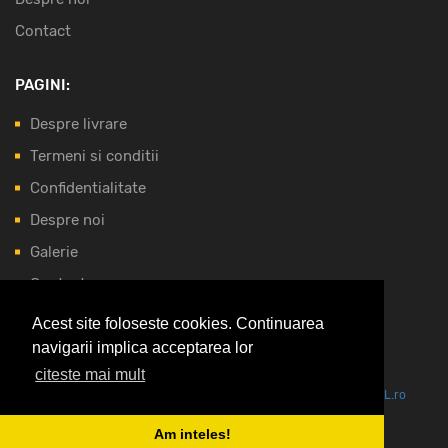
Contact
PAGINI:
Despre livrare
Termeni si conditii
Confidentialitate
Despre noi
Galerie
Contact
Acest site foloseste cookies. Continuarea
NOI ACCEPTAM:
navigarii implica acceptarea lor
citeste mai mult
Vezi oferta pe CEL.ro
Am inteles!
Copyright © 2026 Elfigrup by
ExpertVision