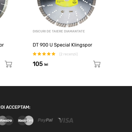
DISCURI DE TAIERE DIAMANTATE
DISCU
or
DT 900 U Special Klingspor
DT 9
(
2
recenzii)
105
16
lei
OI ACCEPTAM: