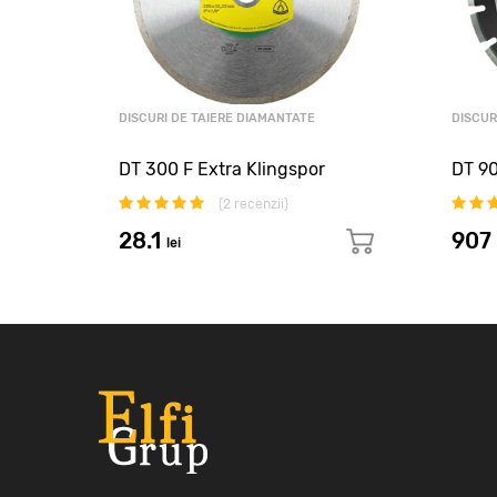
DISCURI DE TAIERE DIAMANTATE
DISCUR
DT 300 F Extra Klingspor
DT 90
(
2
recenzii)
28.1
907
lei