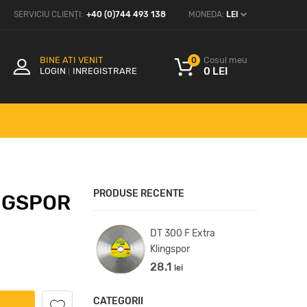
SERVICIU CLIENȚI:
+40 (0)744 493 138
MONEDA:
LEI
BINE ATI VENIT
Cosul meu
0
0 LEI
LOGIN
INREGISTRARE
PRODUSE RECENTE
NGSPOR
300 U Extra
DT 300 F Extra
ngspor
Klingspor
30
28.1
lei
lei
CATEGORII