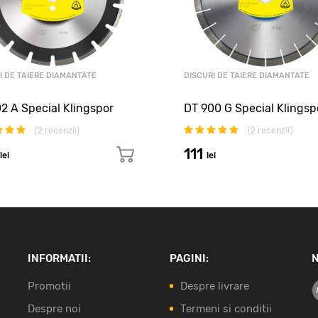
I DE TAIERE DIAMANTATE
DISCURI DE TAIERE DIAMANTATE
2 A Special Klingspor
DT 900 G Special Klingsp
(
2
recenzii)
(
2
recenzii)
111
lei
lei
INFORMATII:
PAGINI:
N
Promotii
Despre livrare
Despre noi
Termeni si conditii