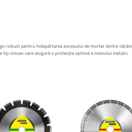
ign robust pentru îndepărtarea excesului de mortar dintre cărămi
e tip ciocan care asigură o protecție optimă a miezului metalic.