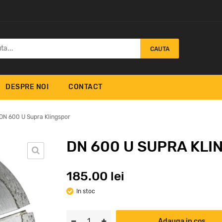
CAUTA
DESPRE NOI
CONTACT
DN 600 U Supra Klingspor
DN 600 U SUPRA KLI
UT Extra
DT 600 F Supra
DT 
185.00 lei
r
Klingspor
Kli
In stoc
39.9
1
lei
Adauga in cos