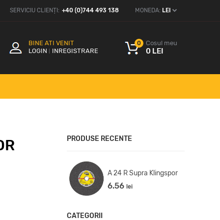
SERVICIU CLIENȚI:
+40 (0)744 493 138
MONEDA:
LEI
BINE ATI VENIT
Cosul meu
0
0 LEI
LOGIN
INREGISTRARE
PRODUSE RECENTE
OR
60 TZ Special
A 24 R Supra Klingspor
ngspor
6.56
lei
9
lei
CATEGORII