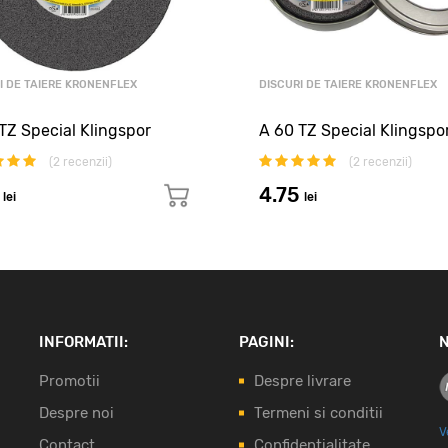
I DE TAIERE KRONENFLEX
DISCURI DE TAIERE KRONENFLEX
TZ Special Klingspor
A 60 TZ Special Klingspo
(
2
recenzii)
(
2
recenzii)
1
4.75
lei
lei
INFORMATII:
PAGINI:
N
Promotii
Despre livrare
Despre noi
Termeni si conditii
V
Contact
Confidentialitate