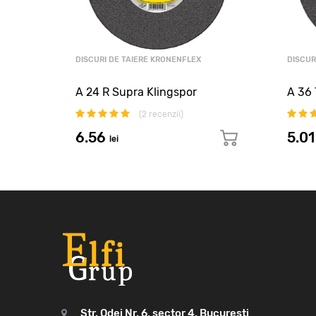
DISCURI DE TAIERE KRONENFLEX
DISCUR
or
A 24 R Supra Klingspor
A 36 
(
2
recenzii)
6.56
5.0
lei
Str. Odei Nr. 6, sector 4, Bucuresti