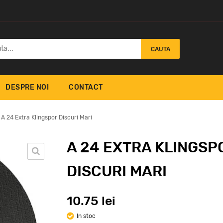
CAUTA
DESPRE NOI
CONTACT
A 24 Extra Klingspor Discuri Mari
A 24 EXTRA KLINGSP
DISCURI MARI
K 960 TX Special
A 9
upra Klingspor
Klingspor
Kli
7.16
5.
lei
10.75 lei
In stoc