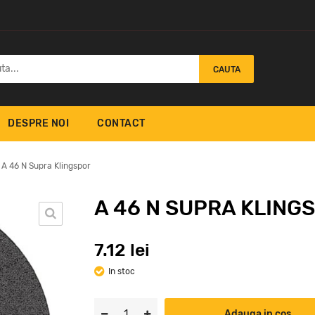
CAUTA
DESPRE NOI
CONTACT
A 46 N Supra Klingspor
A 46 N SUPRA KLING
A 9
7.12 lei
upra Klingspor
A 660 R Supra Klingspor
Kli
4.65
lei
In stoc
5.
Adauga in cos