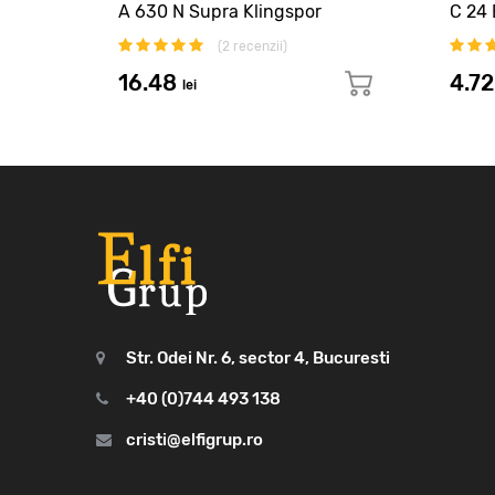
or
A 630 N Supra Klingspor
C 24 
(
2
recenzii)
16.48
4.7
lei
Str. Odei Nr. 6, sector 4, Bucuresti
+40 (0)744 493 138
cristi@elfigrup.ro