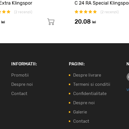
Extra Klingspor
C 24 RA Special Klingspo
(
2
recenzii)
(
2
recenzii)
2
20.08
lei
lei
INFORMATII:
PAGINI:
N
Promotii
Despre livrare
Despre noi
Termeni si conditii
V
Contact
Confidentialitate
Despre noi
Galerie
Contact