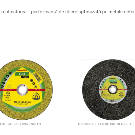
și colmatarea - performanță de tăiere optimizată pe metale nefe
I DE TAIERE KRONENFLEX
DISCURI DE TAIERE KRONENFLEX