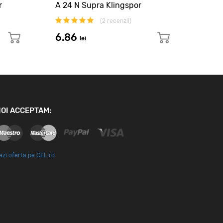
r
A 24 N Supra Klingspor
A 24
(
2
recenzii)
6.86
19.
lei
OI ACCEPTAM:
ezi oferta pe CEL.ro