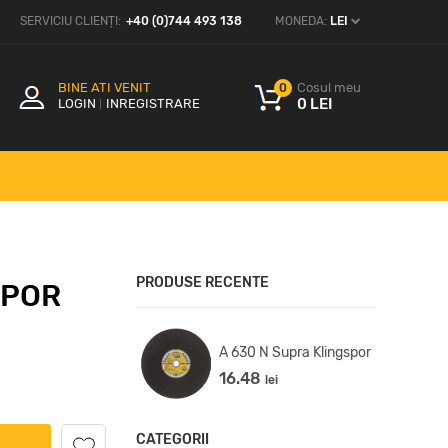
SERVICIU CLIENȚI:
+40 (0)744 493 138
MONEDA:
LEI
BINE ATI VENIT
Cosul meu
0
0 LEI
LOGIN
INREGISTRARE
PRODUSE RECENTE
SPOR
60 TZ Special
A 630 N Supra Klingspor
ngspor
16.48
lei
9
lei
CATEGORII