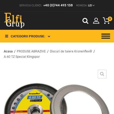
+40 (0)744 493 138
SERVICIU CLIENȚI:
MONEDA:
LEI
0
CATEGORII PRODUSE:
Acasa
PRODUSE ABRAZIVE
Discuri de taiere Kronenflex®
/
/
/
A 60 TZ Special Klingspor