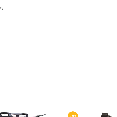
kg
- 9%