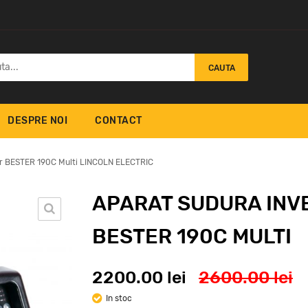
CAUTA
DESPRE NOI
CONTACT
or BESTER 190C Multi LINCOLN ELECTRIC
APARAT SUDURA INV
BESTER 190C MULTI
IA 2020
Aparat Sudura Mig Mag
AP
N ELECTRIC
Powertec 505S /
Re
LF24M Pro Racire
ei
4
2200.00 lei
2600.00 lei
19500
lei
In stoc