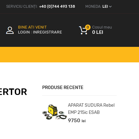
SERVICIU CLIENȚI:
+40 (0)744 493 138
MONEDA:
LEI
BINE ATI VENIT
Cosul meu
0
0 LEI
LOGIN
INREGISTRARE
PRODUSE RECENTE
ERTOR
APARAT SUDURA Rebel
ARAT SUDURA
EMP 215ic ESAB
negade ES 210i
9750
lei
900
lei