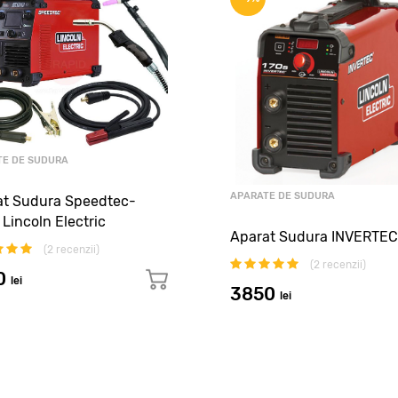
TE DE SUDURA
APARATE DE SUDURA
at Sudura Speedtec-
Lincoln Electric
Aparat Sudura INVERTEC
(
2
recenzii)
(
2
recenzii)
0
lei
3850
lei