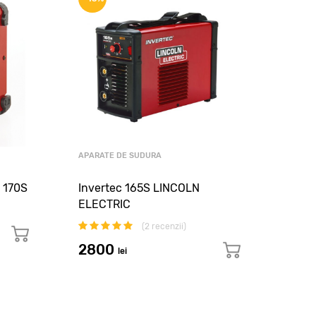
APARA
APARATE DE SUDURA
APA
 170S
Invertec 165S LINCOLN
PRES
ELECTRIC
(
2
recenzii)
38
2800
lei