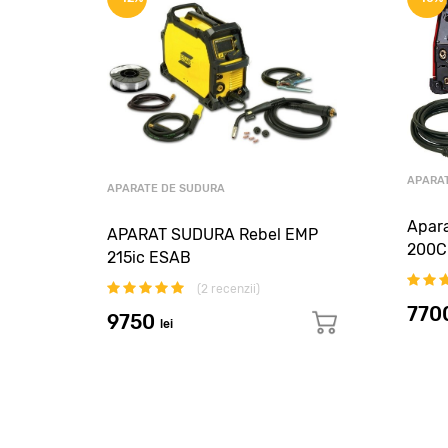
APARA
APARATE DE SUDURA
Apar
APARAT SUDURA Rebel EMP
200C 
215ic ESAB
de
(
2
recenzii)
770
9750
lei