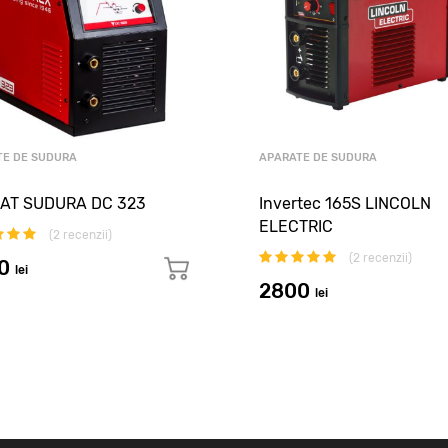
TE DE SUDURA
APARATE DE SUDURA
AT SUDURA DC 323
Invertec 165S LINCOLN
ELECTRIC
(
2
recenzii)
(
2
recenzii)
00
lei
2800
lei