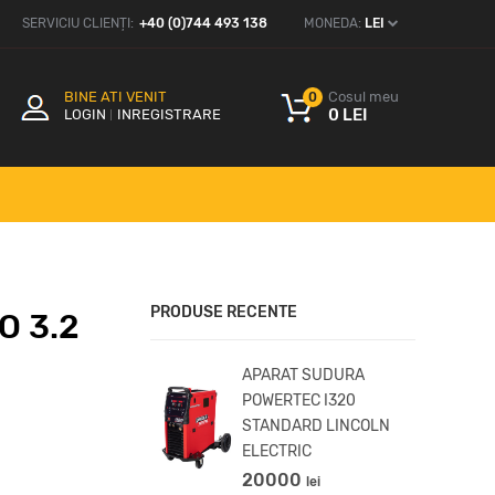
SERVICIU CLIENȚI:
+40 (0)744 493 138
MONEDA:
LEI
BINE ATI VENIT
Cosul meu
0
0 LEI
LOGIN
INREGISTRARE
PRODUSE RECENTE
O 3.2
ARAT SUDURA Rebel
APARAT SUDURA
P 215ic ESAB
POWERTEC I320
STANDARD LINCOLN
750
lei
ELECTRIC
20000
lei