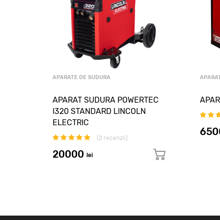
APARATE DE SUDURA
APARA
MP
APARAT SUDURA POWERTEC
APAR
I320 STANDARD LINCOLN
ELECTRIC
65
(
2
recenzii)
20000
lei