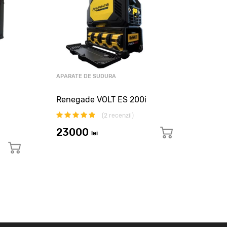
APARATE DE SUDURA
APARA
Renegade VOLT ES 200i
Apar
I420
(
2
recenzii)
23000
lei
24