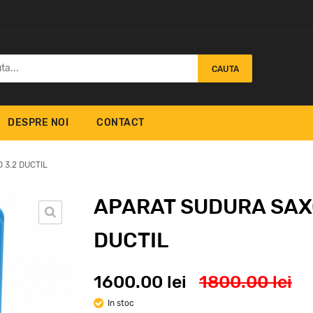
CAUTA
DESPRE NOI
CONTACT
 3.2 DUCTIL
APARAT SUDURA SAX
DUCTIL
 SUDURA
AP
MIG 303 , 404 MW
S III 320C
EM
PULSE
ROCES DUCTIL
9
1600.00 lei
1800.00 lei
25000
0
lei
lei
In stoc