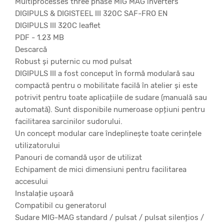
Multiprocesses three phase MIG MAG inverters
DIGIPULS & DIGISTEEL III 320C SAF-FRO EN
DIGIPULS III 320C leaflet
PDF - 1.23 MB
Descarcă
Robust și puternic cu mod pulsat
DIGIPULS III a fost conceput în formă modulară sau
compactă pentru o mobilitate facilă în atelier și este
potrivit pentru toate aplicațiile de sudare (manuală sau
automată). Sunt disponibile numeroase opțiuni pentru
facilitarea sarcinilor sudorului.
Un concept modular care îndeplinește toate cerințele
utilizatorului
Panouri de comandă ușor de utilizat
Echipament de mici dimensiuni pentru facilitarea
accesului
Instalație ușoară
Compatibil cu generatorul
Sudare MIG-MAG standard / pulsat / pulsat silențios /