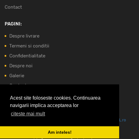
Contact
PAGINI:
Despre livrare
Termeni si conditii
Confidentialitate
Despre noi
Galerie
Contact
Acest site foloseste cookies. Continuarea
NOI ACCEPTAM:
navigarii implica acceptarea lor
citeste mai mult
Vezi oferta pe CEL.ro
Am inteles!
Copyright © 2026 Elfigrup by
ExpertVision