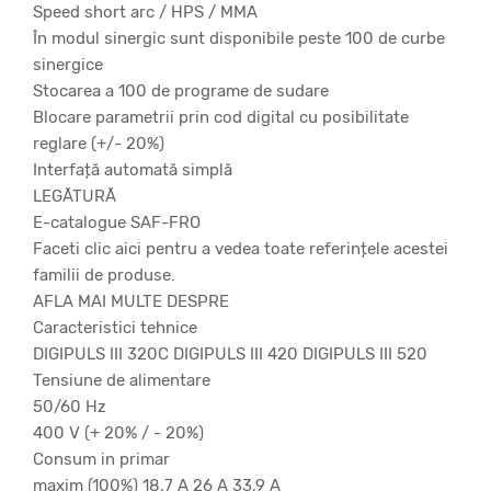
Speed short arc / HPS / MMA
În modul sinergic sunt disponibile peste 100 de curbe
sinergice
Stocarea a 100 de programe de sudare
Blocare parametrii prin cod digital cu posibilitate
reglare (+/- 20%)
Interfață automată simplă
LEGĂTURĂ
E-catalogue SAF-FRO
Faceti clic aici pentru a vedea toate referințele acestei
familii de produse.
AFLA MAI MULTE DESPRE
Caracteristici tehnice
DIGIPULS III 320C DIGIPULS III 420 DIGIPULS III 520
Tensiune de alimentare
50/60 Hz
400 V (+ 20% / - 20%)
Consum in primar
maxim (100%) 18,7 A 26 A 33,9 A