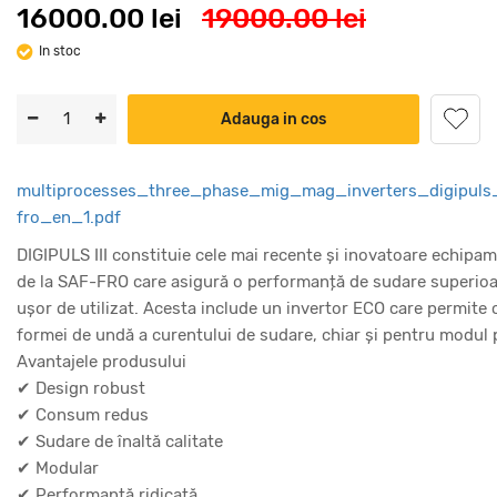
16000.00 lei
19000.00 lei
In stoc
Adauga in cos
multiprocesses_three_phase_mig_mag_inverters_digipuls_
fro_en_1.pdf
DIGIPULS III constituie cele mai recente și inovatoare echip
de la SAF-FRO care asigură o performanță de sudare superioar
ușor de utilizat. Acesta include un invertor ECO care permite c
formei de undă a curentului de sudare, chiar și pentru modul 
Avantajele produsului
✔ Design robust
✔ Consum redus
✔ Sudare de înaltă calitate
✔ Modular
✔ Performanță ridicată