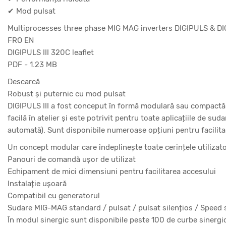
✔ Mod pulsat
Multiprocesses three phase MIG MAG inverters DIGIPULS & DI
FRO EN
DIGIPULS III 320C leaflet
PDF - 1.23 MB
Descarcă
Robust și puternic cu mod pulsat
DIGIPULS III a fost conceput în formă modulară sau compactă
facilă în atelier și este potrivit pentru toate aplicațiile de su
automată). Sunt disponibile numeroase opțiuni pentru facilitar
Un concept modular care îndeplinește toate cerințele utilizato
Panouri de comandă ușor de utilizat
Echipament de mici dimensiuni pentru facilitarea accesului
Instalație ușoară
Compatibil cu generatorul
Sudare MIG-MAG standard / pulsat / pulsat silențios / Speed
În modul sinergic sunt disponibile peste 100 de curbe sinergi