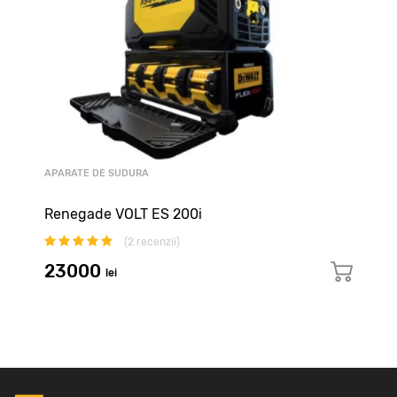
APARATE DE SUDURA
APARAT SUDURA INVERTOR PRESTO 185
FORCE
(
2
recenzii)
3800
lei