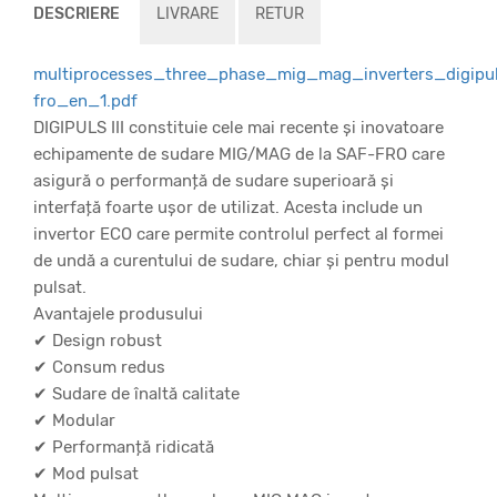
DESCRIERE
LIVRARE
RETUR
multiprocesses_three_phase_mig_mag_inverters_digipul
fro_en_1.pdf
DIGIPULS III constituie cele mai recente și inovatoare
echipamente de sudare MIG/MAG de la SAF-FRO care
asigură o performanță de sudare superioară și
interfață foarte ușor de utilizat. Acesta include un
invertor ECO care permite controlul perfect al formei
de undă a curentului de sudare, chiar și pentru modul
pulsat.
Avantajele produsului
✔ Design robust
✔ Consum redus
✔ Sudare de înaltă calitate
✔ Modular
✔ Performanță ridicată
✔ Mod pulsat