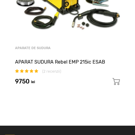
APARATE DE SUDURA
APARAT SUDURA Rebel EMP 215ic ESAB
(
2
recenzii)
9750
lei