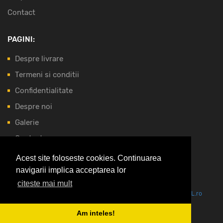
Contact
PAGINI:
Despre livrare
Termeni si conditii
Confidentialitate
Despre noi
Galerie
Contact
Acest site foloseste cookies. Continuarea
NOI ACCEPTAM:
navigarii implica acceptarea lor
citeste mai mult
Vezi oferta pe CEL.ro
Am inteles!
Copyright © 2026 Elfigrup by
ExpertVision