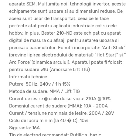
aparate SEM. Multumita noii tehnologii invertor, aceste
echipamente sunt usoare si au dimensiuni reduse. De
aceea sunt usor de transportat, ceea ce le face
perfecte atat pentru aplicatii industriale cat si cele
hobby. In plus, Bester 210-ND este echipat cu aparat
digital de masura cu afisaj, pentru setarea usoara si
precisa a parametrilor. Functii incorporate: "Anti Stick"
(previne lipirea electrodului de material) "Hot Start" si "
Arc Force"(dinamica arcului). Aparatul poate fi folosit
pentru sudare WIG (Amorsare Lift TIG)
Informatii tehnice
Putere: 50Hz, 240v / 1 h 15%
Metoda de sudare: MMA / Lift TIG
Curent de iesire @ ciclu de serviciu: 210A @ 10%
Domeniul curent de sudare (MMA): 10A - 200A
Curent / tensiune nominala de iesire: 200A / 28V
Ciclu de lucru minim (la 40 � C): 10%
Siguranta: 16A
Tip de electrod recomandat: Rutilic si bazic