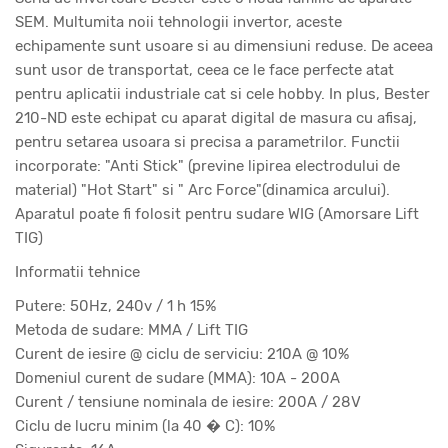
SEM. Multumita noii tehnologii invertor, aceste
echipamente sunt usoare si au dimensiuni reduse. De aceea
sunt usor de transportat, ceea ce le face perfecte atat
pentru aplicatii industriale cat si cele hobby. In plus, Bester
210-ND este echipat cu aparat digital de masura cu afisaj,
pentru setarea usoara si precisa a parametrilor. Functii
incorporate: "Anti Stick" (previne lipirea electrodului de
material) "Hot Start" si " Arc Force"(dinamica arcului).
Aparatul poate fi folosit pentru sudare WIG (Amorsare Lift
TIG)
Informatii tehnice
Putere: 50Hz, 240v / 1 h 15%
Metoda de sudare: MMA / Lift TIG
Curent de iesire @ ciclu de serviciu: 210A @ 10%
Domeniul curent de sudare (MMA): 10A - 200A
Curent / tensiune nominala de iesire: 200A / 28V
Ciclu de lucru minim (la 40 � C): 10%