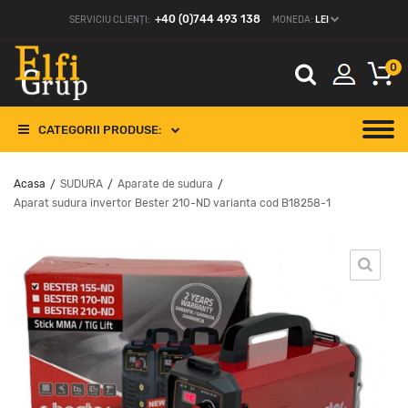
+40 (0)744 493 138
SERVICIU CLIENȚI:
MONEDA:
LEI
0
CATEGORII PRODUSE:
Acasa
SUDURA
Aparate de sudura
/
/
/
Aparat sudura invertor Bester 210-ND varianta cod B18258-1