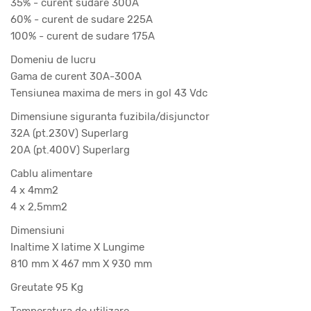
35% - curent sudare 300A
60% - curent de sudare 225A
100% - curent de sudare 175A
Domeniu de lucru
Gama de curent 30A-300A
Tensiunea maxima de mers in gol 43 Vdc
Dimensiune siguranta fuzibila/disjunctor
32A (pt.230V) Superlarg
20A (pt.400V) Superlarg
Cablu alimentare
4 x 4mm2
4 x 2,5mm2
Dimensiuni
Inaltime X latime X Lungime
810 mm X 467 mm X 930 mm
Greutate 95 Kg
Temperatura de utilizare