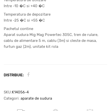
Intre -10 �C si +40 �C
Temperatura de depozitare
Intre -25 �C si +55 �C
Pachetul contine
Aparat sudura Mig Mag Powertec 305C, tren de rulare,
cablu de alimentare 5 m, cablu (3m) si cleste de masa,
furtun gaz (2m), unitate kit rola
DISTRIBUIE:
SKU:
K14056-4
Categori:
aparate de sudura