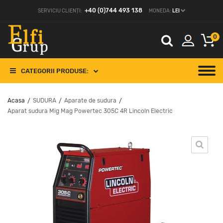
+40 (0)744 493 138
SERVICIU CLIENȚI:
MONEDA:
LEI
0
CATEGORII PRODUSE:
Acasa
SUDURA
Aparate de sudura
/
/
/
Aparat sudura Mig Mag Powertec 305C 4R Lincoln Electric