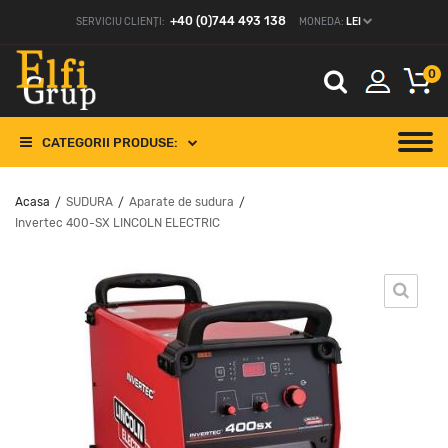
+40 (0)744 493 138
SERVICIU CLIENȚI:
MONEDA:
LEI
0
CATEGORII PRODUSE:
Acasa
SUDURA
Aparate de sudura
/
/
/
Invertec 400-SX LINCOLN ELECTRIC