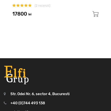
(
2
recenzii)
17800
lei
Str. Odei Nr. 6, sector 4, Bucuresti
+40 (0)744 493 138