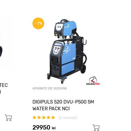
- 7%
- 4%
TEC
APARATE DE SUDURA
N
APARA
DIGIPULS 520 DVU-P500 5M
WATER PACK NCI
APA
300
(
2
recenzii)
29950
lei