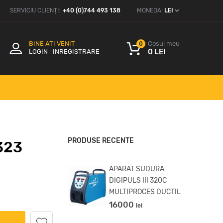
SERVICIU CLIENȚI:
+40 (0)744 493 138
MONEDA:
LEI
BINE ATI VENIT
Cosul meu
0
0 LEI
LOGIN
INREGISTRARE
PRODUSE RECENTE
323
APARAT SUDURA
ARAT SUDURA DC
DIGIPULS III 320C
3
MULTIPROCES DUCTIL
500
lei
16000
lei