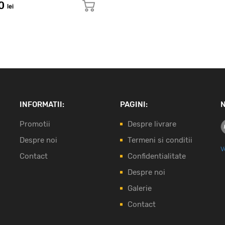
00
lei
INFORMATII:
PAGINI:
N
Promotii
Despre livrare
Despre noi
Termeni si conditii
V
Contact
Confidentialitate
Despre noi
Galerie
Contact