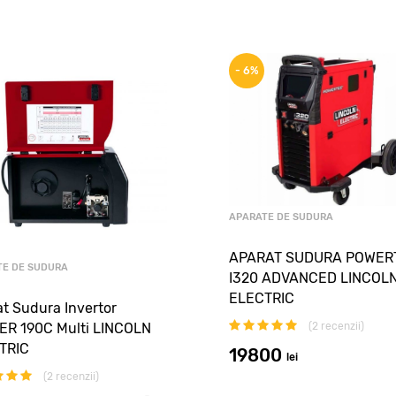
- 6%
APARATE DE SUDURA
APARAT SUDURA POWER
TE DE SUDURA
I320 ADVANCED LINCOL
ELECTRIC
t Sudura Invertor
(
2
recenzii)
ER 190C Multi LINCOLN
TRIC
19800
lei
(
2
recenzii)