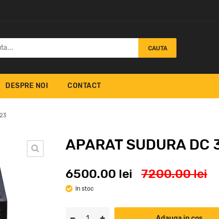
CAUTA
DESPRE NOI
CONTACT
23
APARAT SUDURA DC 
 SUDURA
AP
6500.00 lei
7200.00 lei
Renegade VOLT ES 200i
EC 150S
32
23000
lei
N ELECTRIC
In stoc
6
ei
Adauga in cos