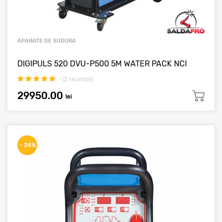
APARATE DE SUDURA
DIGIPULS 520 DVU-P500 5M WATER PACK NCI
(
2
recenzii)
29950.00
lei
- 24%