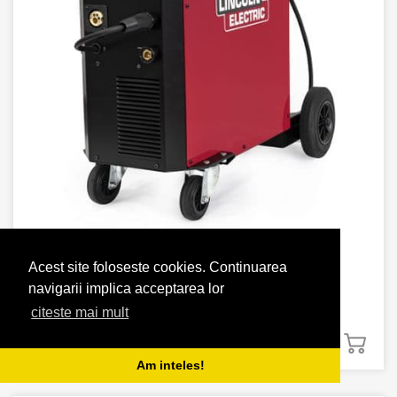
APARATE DE SUDURA
Acest site foloseste cookies. Continuarea
APARAT SUDURA QUICKMIG 300
navigarii implica acceptarea lor
citeste mai mult
(
2
recenzii)
8500.00
lei
Am inteles!