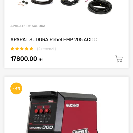
APARATE DE SUDURA
APARAT SUDURA Rebel EMP 205 ACDC
(
2
recenzii)
17800.00
lei
- 4%