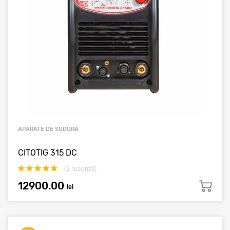
APARATE DE SUDURA
CITOTIG 315 DC
(
2
recenzii)
12900.00
lei