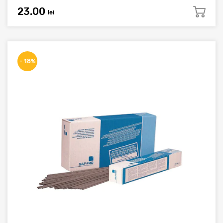
23.00
lei
- 18%