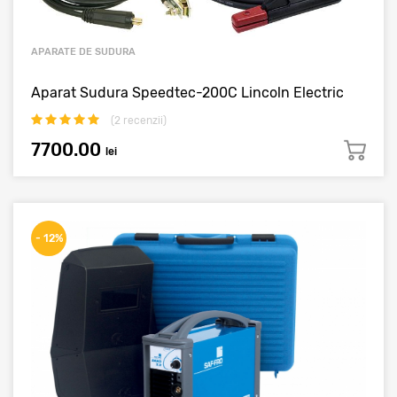
APARATE DE SUDURA
Aparat Sudura Speedtec-200C Lincoln Electric
(
2
recenzii)
7700.00
lei
- 12%