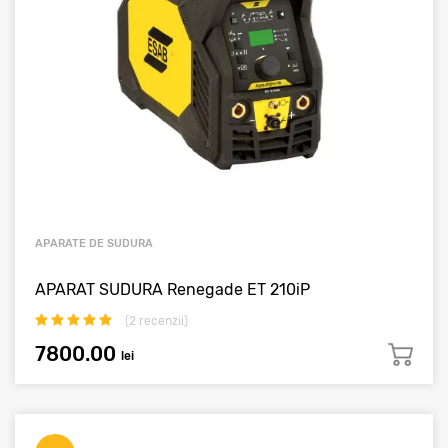
APARATE DE SUDURA
APARAT SUDURA Renegade ET 210iP
(
2
recenzii)
7800.00
lei