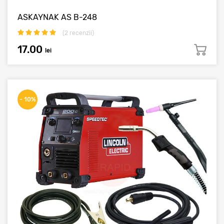
ASKAYNAK AS B-248
(
2
recenzii)
17.00
lei
- 10%