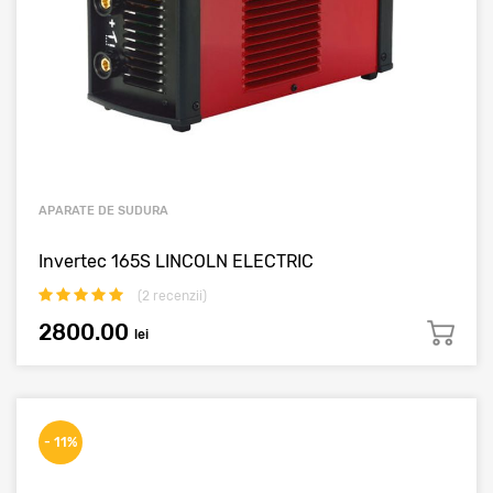
APARATE DE SUDURA
Invertec 165S LINCOLN ELECTRIC
(
2
recenzii)
2800.00
lei
- 11%