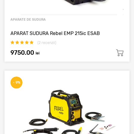
APARATE DE SUDURA
APARAT SUDURA Rebel EMP 215ic ESAB
(
2
recenzii)
9750.00
lei
- 9%