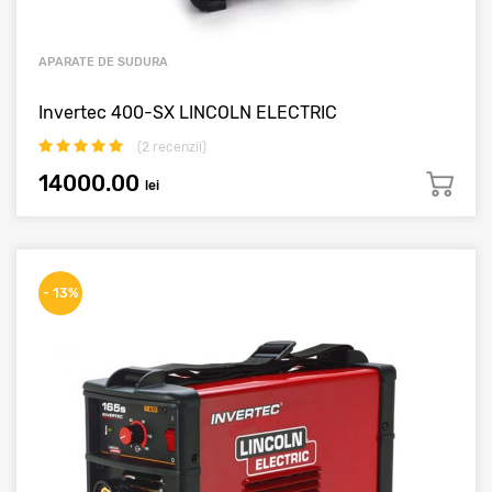
APARATE DE SUDURA
Invertec 400-SX LINCOLN ELECTRIC
(
2
recenzii)
14000.00
lei
- 13%