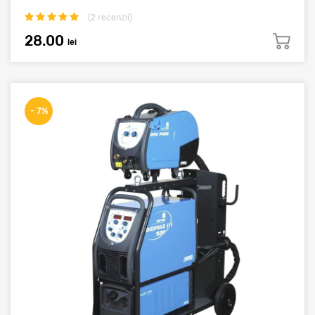
(
2
recenzii)
28.00
lei
- 7%