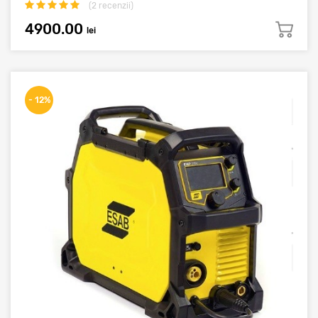
(
2
recenzii)
4900.00
lei
- 12%