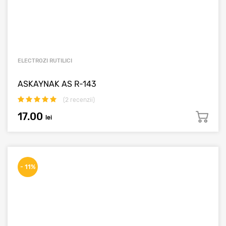
ELECTROZI RUTILICI
ASKAYNAK AS R-143
(
2
recenzii)
17.00
lei
- 11%