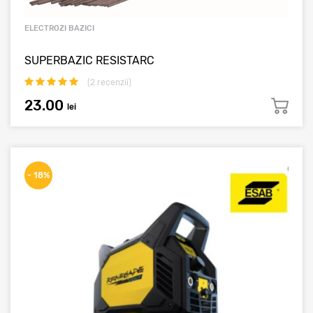
ELECTROZI BAZICI
SUPERBAZIC RESISTARC
(
2
recenzii)
23.00
lei
- 18%