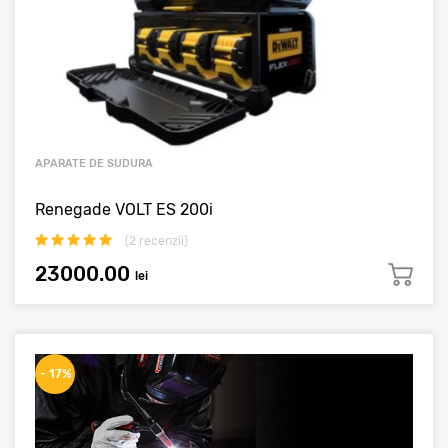
APARATE DE SUDURA
Renegade VOLT ES 200i
(
2
recenzii)
23000.00
lei
- 17%