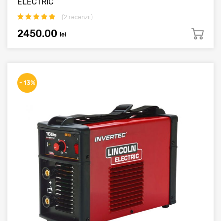
ELECTRIC
(
2
recenzii)
2450.00
lei
- 13%