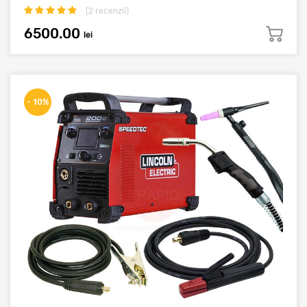
(
2
recenzii)
6500.00
lei
- 10%