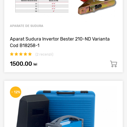
APARATE DE SUDURA
Aparat Sudura Invertor Bester 210-ND Varianta
Cod B18258-1
(
2
recenzii)
1500.00
lei
- 12%