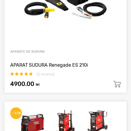
APARATE DE SUDURA
APARAT SUDURA Renegade ES 210i
(
2
recenzii)
4900.00
lei
- 17%