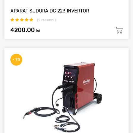
APARAT SUDURA DC 223 INVERTOR
(
2
recenzii)
4200.00
lei
- 7%