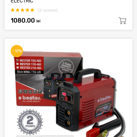
ELECTRIC
(
2
recenzii)
1080.00
lei
- 17%