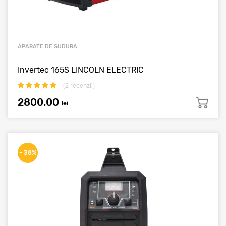
APARATE DE SUDURA
Invertec 165S LINCOLN ELECTRIC
(
2
recenzii)
2800.00
lei
- 38%