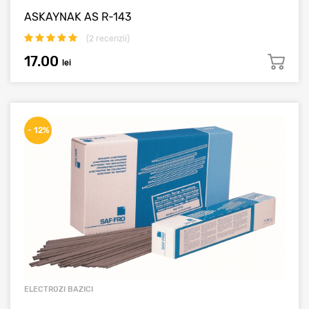
ASKAYNAK AS R-143
(
2
recenzii)
17.00
lei
- 12%
ELECTROZI BAZICI