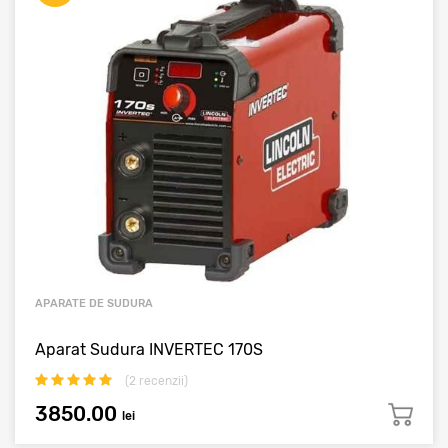
APARATE DE SUDURA
Aparat Sudura INVERTEC 170S
(
2
recenzii)
3850.00
lei