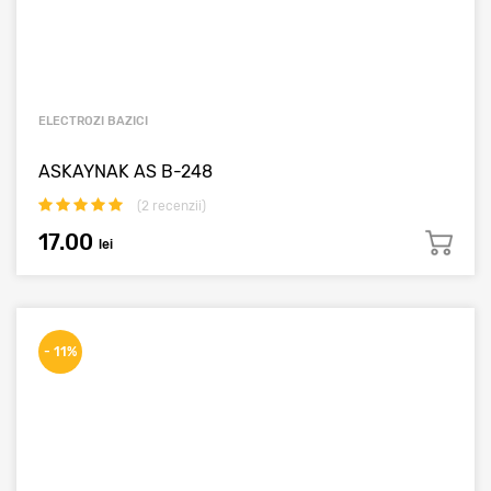
ELECTROZI BAZICI
ASKAYNAK AS B-248
(
2
recenzii)
17.00
lei
- 11%