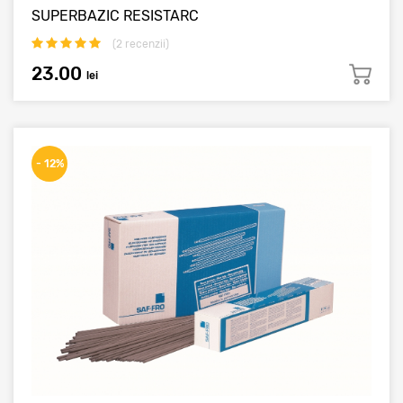
SUPERBAZIC RESISTARC
(
2
recenzii)
23.00
lei
- 12%