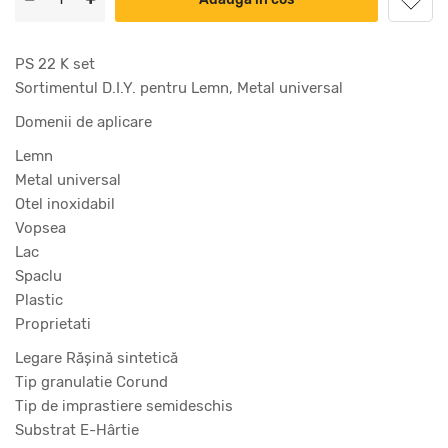
PS 22 K set
Sortimentul D.I.Y. pentru Lemn, Metal universal
Domenii de aplicare
Lemn
Metal universal
Otel inoxidabil
Vopsea
Lac
Spaclu
Plastic
Proprietati
Legare Răşină sintetică
Tip granulatie Corund
Tip de imprastiere semideschis
Substrat E-Hârtie