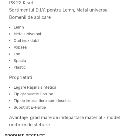
PS 22 K set
Sortimentul D.I.Y. pentru Lemn, Metal universal
Domenii de aplicare
Lemn
Metal universal
Otel inoxidabil
Vopsea
Lac
Spaclu
Plastic
Proprietati
Legare Răşină sintetică
Tip granulatie Corund
Tip de imprastiere semideschis
Substrat E-Hârtie
Avantaje: grad mare de îndepărtare material - model
uniform de şlefuire