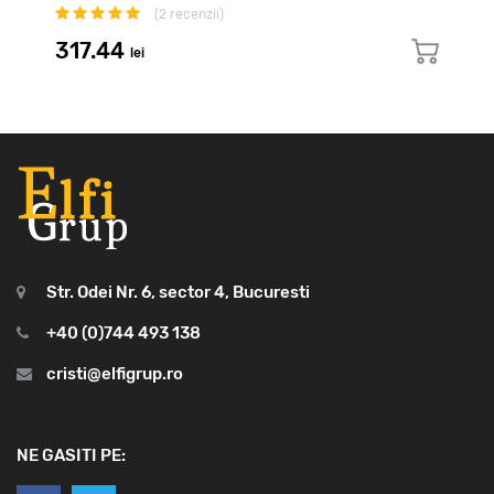
(
2
recenzii)
317.44
lei
Str. Odei Nr. 6, sector 4, Bucuresti
+40 (0)744 493 138
cristi@elfigrup.ro
NE GASITI PE: