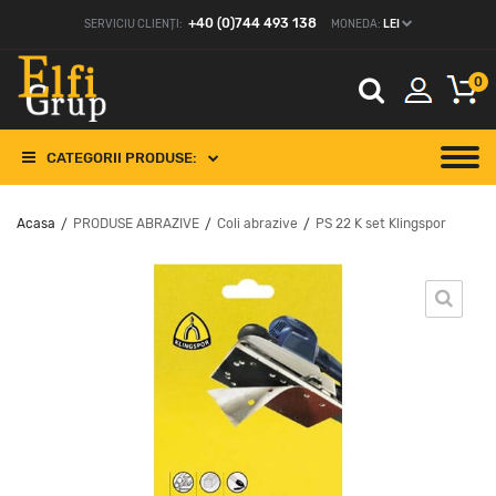
+40 (0)744 493 138
SERVICIU CLIENȚI:
MONEDA:
LEI
0
CATEGORII PRODUSE:
Acasa
PRODUSE ABRAZIVE
Coli abrazive
PS 22 K set Klingspor
/
/
/