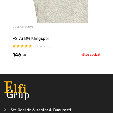
COLI ABRAZIVE
PS 73 BW Klingspor
(
2
recenzii)
146
Stoc epuizat
lei
Str. Odei Nr. 6, sector 4, Bucuresti