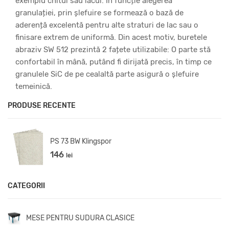
exemplu chitul sau lacul. În funcție alegerea
granulației, prin șlefuire se formează o bază de
aderență excelentă pentru alte straturi de lac sau o
finisare extrem de uniformă. Din acest motiv, buretele
abraziv SW 512 prezintă 2 fațete utilizabile: O parte stă
confortabil în mână, putând fi dirijată precis, în timp ce
granulele SiC de pe cealaltă parte asigură o șlefuire
temeinică.
PRODUSE RECENTE
PS 73 BW Klingspor
146
lei
CATEGORII
MESE PENTRU SUDURA CLASICE