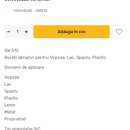
115X140X5 - SW512
Adauga in cos
SW 512
Bureți abrazivi pentru Vopsea, Lac, Spaclu, Plastic
Domenii de aplicare
Vopsea
Lac
Spaclu
Plastic
Lemn
Metal
Proprietati
Tip granulatie SiC