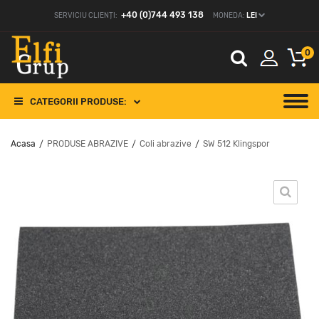
+40 (0)744 493 138
SERVICIU CLIENȚI:
MONEDA:
LEI
0
CATEGORII PRODUSE:
Acasa
PRODUSE ABRAZIVE
Coli abrazive
SW 512 Klingspor
/
/
/