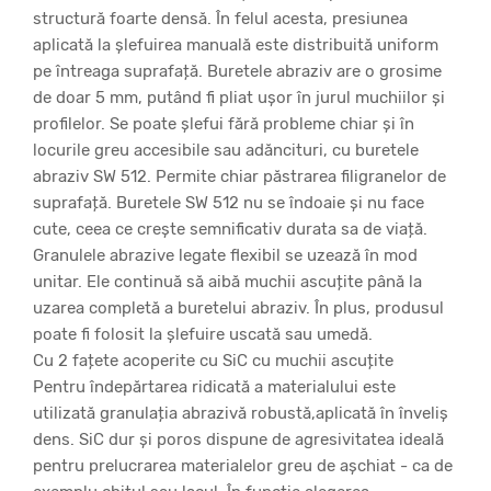
structură foarte densă. În felul acesta, presiunea
aplicată la șlefuirea manuală este distribuită uniform
pe întreaga suprafață. Buretele abraziv are o grosime
de doar 5 mm, putând fi pliat ușor în jurul muchiilor și
profilelor. Se poate șlefui fără probleme chiar și în
locurile greu accesibile sau adăncituri, cu buretele
abraziv SW 512. Permite chiar păstrarea filigranelor de
suprafață. Buretele SW 512 nu se îndoaie și nu face
cute, ceea ce crește semnificativ durata sa de viață.
Granulele abrazive legate flexibil se uzează în mod
unitar. Ele continuă să aibă muchii ascuțite până la
uzarea completă a buretelui abraziv. În plus, produsul
poate fi folosit la șlefuire uscată sau umedă.
Cu 2 fațete acoperite cu SiC cu muchii ascuțite
Pentru îndepărtarea ridicată a materialului este
utilizată granulația abrazivă robustă,aplicată în înveliș
dens. SiC dur și poros dispune de agresivitatea ideală
pentru prelucrarea materialelor greu de așchiat - ca de