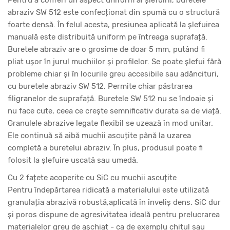
Pentru a conferi un aspect uniform al șlefuirii, buretele
abraziv SW 512 este confecționat din spumă cu o structură
foarte densă. În felul acesta, presiunea aplicată la șlefuirea
manuală este distribuită uniform pe întreaga suprafață.
Buretele abraziv are o grosime de doar 5 mm, putând fi
pliat ușor în jurul muchiilor și profilelor. Se poate șlefui fără
probleme chiar și în locurile greu accesibile sau adăncituri,
cu buretele abraziv SW 512. Permite chiar păstrarea
filigranelor de suprafață. Buretele SW 512 nu se îndoaie și
nu face cute, ceea ce crește semnificativ durata sa de viață.
Granulele abrazive legate flexibil se uzează în mod unitar.
Ele continuă să aibă muchii ascuțite până la uzarea
completă a buretelui abraziv. În plus, produsul poate fi
folosit la șlefuire uscată sau umedă.
Cu 2 fațete acoperite cu SiC cu muchii ascuțite
Pentru îndepărtarea ridicată a materialului este utilizată
granulația abrazivă robustă,aplicată în înveliș dens. SiC dur
și poros dispune de agresivitatea ideală pentru prelucrarea
materialelor greu de așchiat - ca de exemplu chitul sau