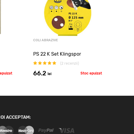
COLI ABRAZIVE
COLI 
PS 22 K Set Klingspor
SK 5
(
2
recenzii)
66.2
2.7
epuizat
Stoc epuizat
lei
OI ACCEPTAM: