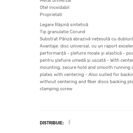
Metal universal
Otel inoxidabil
Proprietati
Legare Răşină sintetică
Tip granulatie Corund
Substrat Pânză abrazivă nețesută cu dublură
Avantaje: disc universal, cu un raport excele
performanță - șlefuire moale și elastică - poa
pentru şlefuire umedă şi uscată - With cente
mounting, secure hold and smooth running 
plates with centering - Also suited for back
without centering and fiber discs backing pl
clamping screw
DISTRIBUIE: