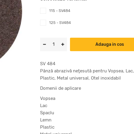
115 - SV484
125 - SV484
Adauga in cos
SV 484
Pânză abrazivă neţesută pentru Vopsea, Lac,
Plastic, Metal universal, Otel inoxidabil
Domenii de aplicare
Vopsea
Lac
Spaclu
Lemn
Plastic