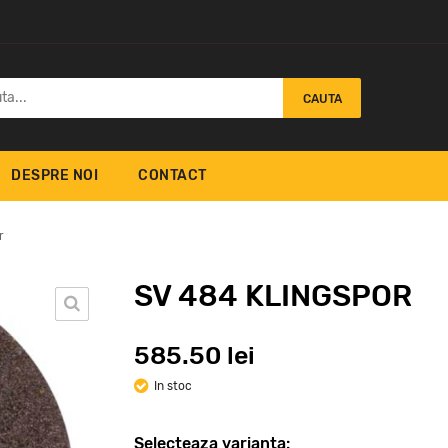
CAUTA
DESPRE NOI
CONTACT
r
SV 484 KLINGSPOR
585.50 lei
 A Klingspor
NDS 555 Klingspor
PS 
59.41
67
lei
lei
In stoc
Selecteaza varianta: