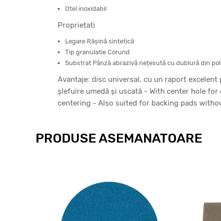
Otel inoxidabil
Proprietati
Legare Răşină sintetică
Tip granulatie Corund
Substrat Pânză abrazivă nețesută cu dublură din pol
Avantaje: disc universal, cu un raport excelent 
şlefuire umedă şi uscată - With center hole fo
centering - Also suited for backing pads witho
PRODUSE ASEMANATOARE