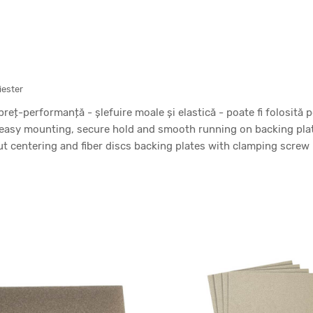
iester
preț-performanță - șlefuire moale și elastică - poate fi folosită 
r easy mounting, secure hold and smooth running on backing pla
ut centering and fiber discs backing plates with clamping screw