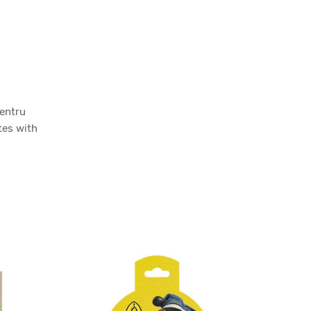
pentru
tes with