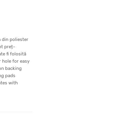
 din poliester
nt preț-
te fi folosită
r hole for easy
on backing
ing pads
ates with