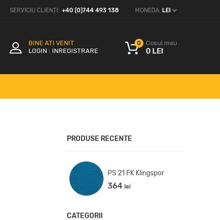
SERVICIU CLIENȚI:
+40 (0)744 493 138
MONEDA:
LEI
BINE ATI VENIT
Cosul meu
0
0 LEI
LOGIN
INREGISTRARE
PRODUSE RECENTE
22 K Set Klingspor
PS 21 FK Klingspor
.1
364
lei
lei
CATEGORII