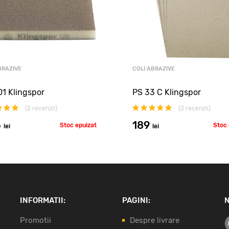
BRAZIVE
COLI ABRAZIVE
1 Klingspor
PS 33 C Klingspor
(
2
recenzii)
(
2
recenzii)
6
189
Stoc epuizat
Stoc 
lei
lei
INFORMATII:
PAGINI:
N
Promotii
Despre livrare