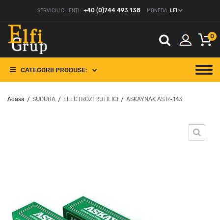
+40 (0)744 493 138
SERVICIU CLIENȚI:
MONEDA:
LEI
0
CATEGORII PRODUSE:
Acasa
SUDURA
ELECTROZI RUTILICI
ASKAYNAK AS R-143
/
/
/