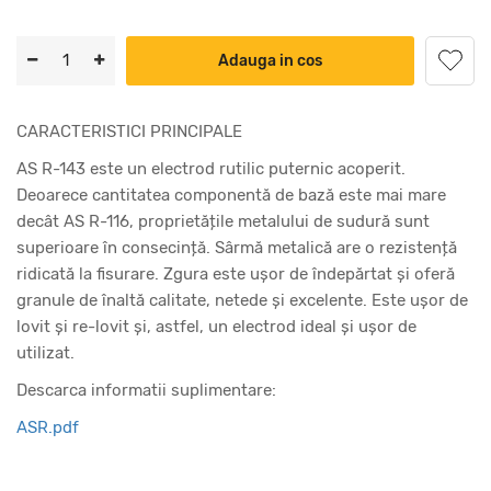
Adauga in cos
CARACTERISTICI PRINCIPALE
AS R-143 este un electrod rutilic puternic acoperit.
Deoarece cantitatea componentă de bază este mai mare
decât AS R-116, proprietățile metalului de sudură sunt
superioare în consecință. Sârmă metalică are o rezistență
ridicată la fisurare. Zgura este ușor de îndepărtat și oferă
granule de înaltă calitate, netede și excelente. Este ușor de
lovit și re-lovit și, astfel, un electrod ideal și ușor de
utilizat.
Descarca informatii suplimentare:
ASR.pdf