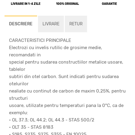
LIVRARE IN 1-4 ZILE
100% ORIGINAL
GARANTIE
DESCRIERE
LIVRARE
RETUR
CARACTERISTICI PRINCIPALE
Electrozi cu invelis rutilic de grosime medie,
recomandati in
special pentru sudarea constructiilor metalice usoare,
tablelor
subtiri din otel carbon. Sunt indicati pentru sudarea
otelurilor
nealiate cu continut de carbon de maxim 0,25%, pentru
structuri
usoare, utilizate pentru temperaturi pana la 0°C, ca de
exemplu:
• OL 37.3; OL 44.2; OL 44.3 - STAS 500/2
• OLT 35 - STAS 8183
• S185, S235, S275, S355 - EN 10025