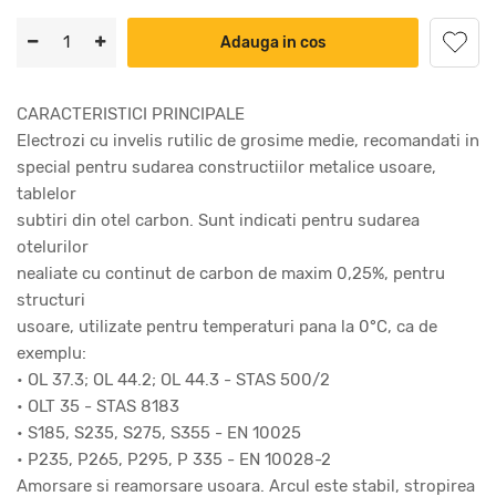
Adauga in cos
CARACTERISTICI PRINCIPALE
Electrozi cu invelis rutilic de grosime medie, recomandati in
special pentru sudarea constructiilor metalice usoare,
tablelor
subtiri din otel carbon. Sunt indicati pentru sudarea
otelurilor
nealiate cu continut de carbon de maxim 0,25%, pentru
structuri
usoare, utilizate pentru temperaturi pana la 0°C, ca de
exemplu:
• OL 37.3; OL 44.2; OL 44.3 - STAS 500/2
• OLT 35 - STAS 8183
• S185, S235, S275, S355 - EN 10025
• P235, P265, P295, P 335 - EN 10028-2
Amorsare si reamorsare usoara. Arcul este stabil, stropirea