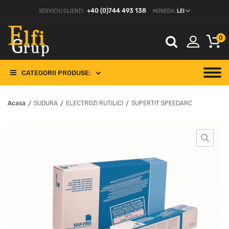
+40 (0)744 493 138
SERVICIU CLIENȚI:
MONEDA:
LEI
0
CATEGORII PRODUSE:
Acasa
SUDURA
ELECTROZI RUTILICI
SUPERTIT SPEEDARC
/
/
/